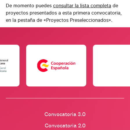
De momento puedes
consultar la lista completa
de
proyectos presentados a esta primera convocatoria,
en la pestaña de «Proyectos Preseleccionados».
Facebook
Twitter
Convocatoria 3.0
Linkedin
Convocatoria 2.0