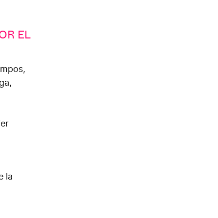
OR EL
campos,
ga,
ier
e la