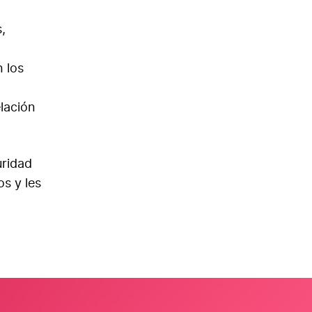
,
 los
elación
uridad
s y les