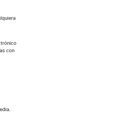
alquiera
ctrónico
das con
edia.