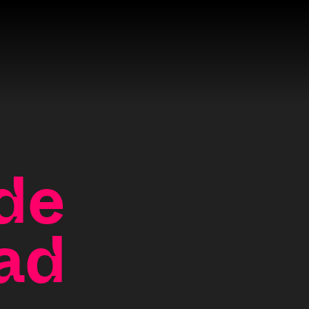
 de
ad