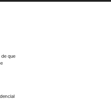
a de que
de
dencial