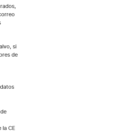
trados,
correo
s
lvo, si
dores de
 datos
 de
e la CE