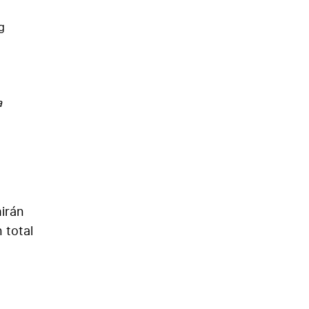
g
a
mirán
 total